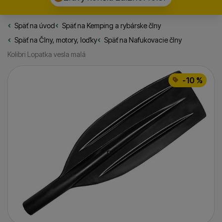
Späť na úvod
Rybarske.sk
Späť na
Kemping a rybárske člny
Späť na
Člny, motory, loďky
Späť na
Nafukovacie člny
Kolibri Lopatka vesla malá
Fotografie
-10 %