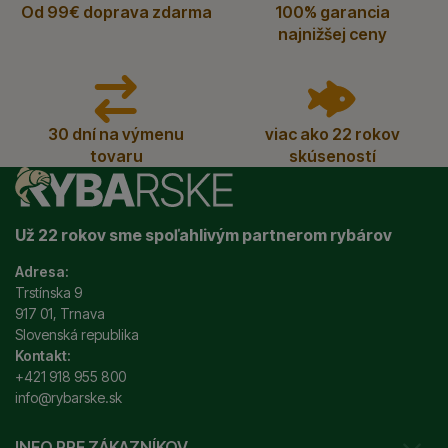
Od 99€ doprava zdarma
100% garancia
najnižšej ceny
30 dní na výmenu
viac ako 22 rokov
tovaru
skúseností
Už 22 rokov sme spoľahlivým partnerom rybárov
Adresa:
Trstínska 9
917 01, Trnava
Slovenská republika
Kontakt:
+421 918 955 800
info@rybarske.sk
INFO PRE ZÁKAZNÍKOV