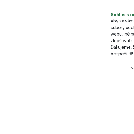
Súhlas s c
Aby sa vám 
súbory cook
webu, iné 
zlepšovať s
Ďakujeme, ž
bezpečí. 🧡
Nastavenie
N
Technické
Technické
.
VŽDY A
Technické 
Preferenčn
Preferenč
košíkom, po
všetko nast
funkcie.
napr. pomo
Povolen