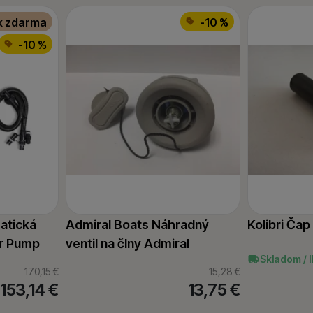
k zdarma
-10 %
-10 %
atická
Admiral Boats Náhradný
Kolibri Čap
ir Pump
ventil na člny Admiral
Skladom / 
170,15
€
15,28
€
153,14
€
13,75
€