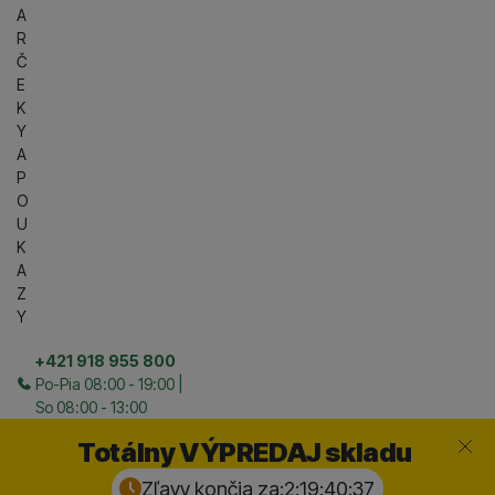
A
R
Č
E
K
Y
A
P
O
U
K
A
Z
Y
+421 918 955 800
Po-Pia 08:00 - 19:00 |
So 08:00 - 13:00
Zavrieť
Totálny VÝPREDAJ skladu
Zľavy končia za:
2:19:40:
36