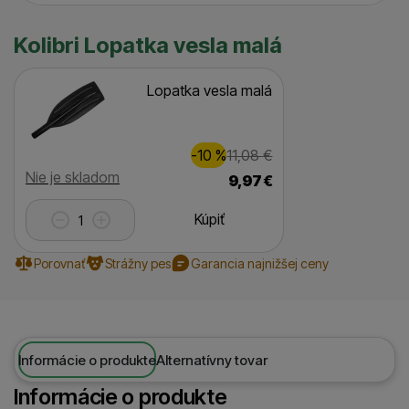
Kolibri Lopatka vesla malá
Lopatka vesla malá
Zľava
Pôvodná cena
1,00
€
-10
%
11,08
€
(
)
Dostupnosť
Nie je skladom
9,97
€
Kúpiť
Porovnať
Strážny pes
Garancia najnižšej ceny
Informácie o produkte
Alternatívny tovar
Informácie o produkte