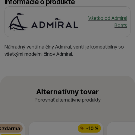
Informácie o produkte
Výrobca
Všetko od Admiral
Boats
Náhradný ventil na člny Admiral, ventil je kompatibilný so
všetkými modelmi člnov Admiral.
Alternatívny tovar
Porovnať alternatívne produkty
k zdarma
-10 %