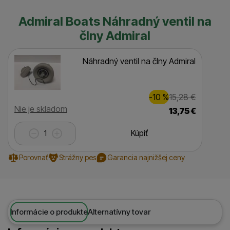
Admiral Boats Náhradný ventil na
člny Admiral
Náhradný ventil na člny Admiral
Zľava
Pôvodná 
2,00
€
-10
%
15,28
€
(
)
Dostupnosť
Nie je skladom
13,75
€
Kúpiť
Porovnať
Strážny pes
Garancia najnižšej ceny
Informácie o produkte
Alternatívny tovar