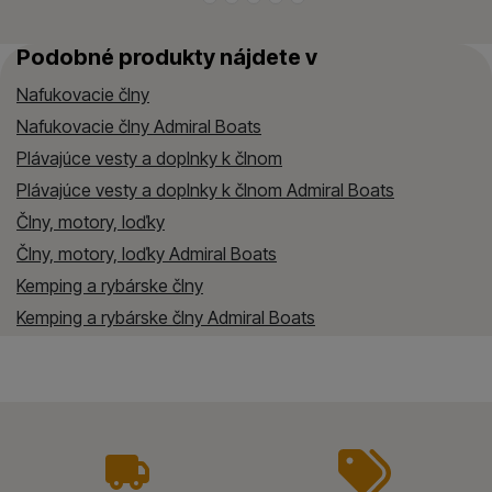
Podobné produkty nájdete v
Nafukovacie člny
Nafukovacie člny Admiral Boats
Plávajúce vesty a doplnky k člnom
Plávajúce vesty a doplnky k člnom Admiral Boats
Člny, motory, loďky
Člny, motory, loďky Admiral Boats
Kemping a rybárske člny
Kemping a rybárske člny Admiral Boats
vyhody