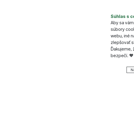
Súhlas s c
Aby sa vám 
súbory cook
webu, iné 
zlepšovať s
Ďakujeme, ž
bezpečí. 🧡
Nastavenie
N
Technické
Technické
.
VŽDY A
Technické 
Preferenčn
Preferenč
košíkom, po
všetko nast
funkcie.
napr. pomo
Povolen