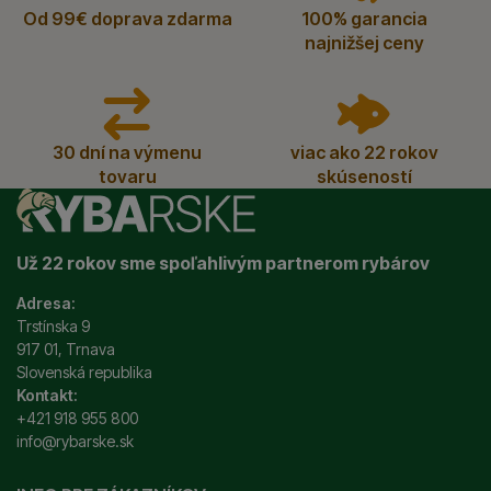
Od 99€ doprava zdarma
100% garancia
najnižšej ceny
30 dní na výmenu
viac ako 22 rokov
tovaru
skúseností
Už 22 rokov sme spoľahlivým partnerom rybárov
Adresa:
Trstínska 9
917 01, Trnava
Slovenská republika
Kontakt:
+421 918 955 800
info@rybarske.sk