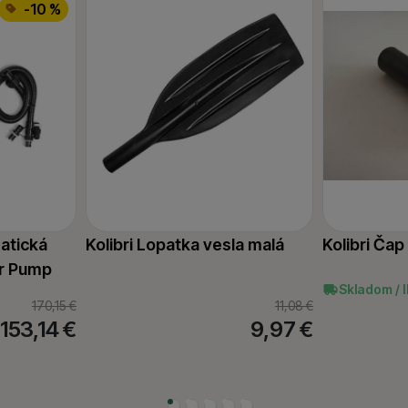
-10 %
atická
Kolibri Lopatka vesla malá
Kolibri Čap
ir Pump
Skladom / 
170,15
€
11,08
€
153,14
€
9,97
€