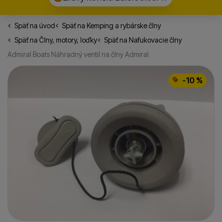
Späť na úvod
Rybarske.sk
Späť na
Kemping a rybárske člny
Späť na
Člny, motory, loďky
Späť na
Nafukovacie člny
Admiral Boats Náhradný ventil na člny Admiral
Fotografie
-10 %