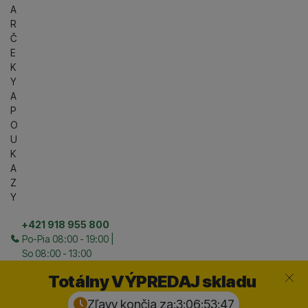
A
R
Č
E
K
Y
A
P
O
U
K
A
Z
Y
+421 918 955 800
Po-Pia 08:00 - 19:00 |
So 08:00 - 13:00
Zavrieť
Totálny VÝPREDAJ skladu
Zľavy končia za:
3:06:53:
46