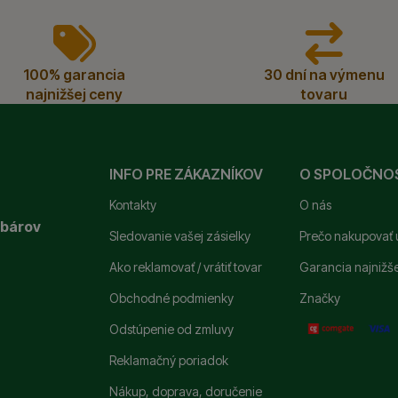
100% garancia
30 dní na výmenu
najnižšej ceny
tovaru
INFO PRE ZÁKAZNÍKOV
O SPOLOČNO
Kontakty
O nás
ybárov
Sledovanie vašej zásielky
Prečo nakupovať 
Ako reklamovať / vrátiť tovar
Garancia najnižš
Obchodné podmienky
Značky
Odstúpenie od zmluvy
Reklamačný poriadok
Nákup, doprava, doručenie