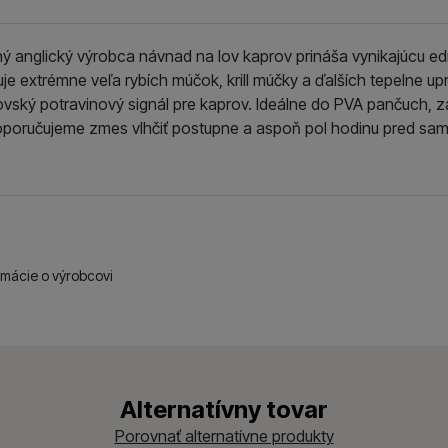
ný anglický výrobca návnad na lov kaprov prináša vynikajúcu ed
e extrémne veľa rybích múčok, krill múčky a ďalších tepelne u
ovský potravinový signál pre kaprov. Ideálne do PVA pančuch, za
oporučujeme zmes vlhčiť postupne a aspoň pol hodinu pred sa
rmácie o výrobcovi
Vše
Alternatívny tovar
Porovnať alternatívne produkty