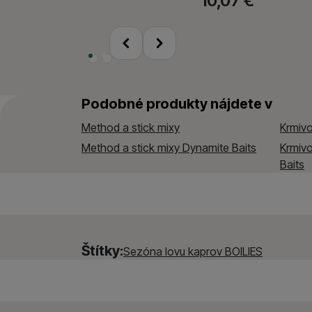
10,07
€
Povolené
predchádzajúci
Tieto cookies nám umo
nasledujúci
Marketingové
Marketingové
-
aby sm
určujeme počet návštev
Povolené
spracúvame súhrnne a a
Podobné produkty nájdete v
Marketingové cookies p
Method a stick mixy
Krmiv
ktoré vás skutočne zauj
Method a stick mixy Dynamite Baits
Krmiv
Baits
Štítky:
Sezóna lovu kaprov BOILIES