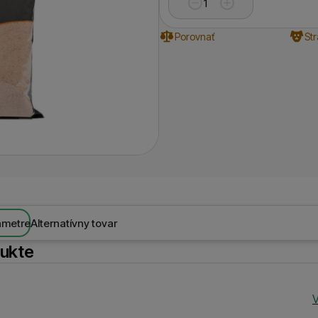
Porovnať
St
ametre
Alternatívny tovar
dukte
V