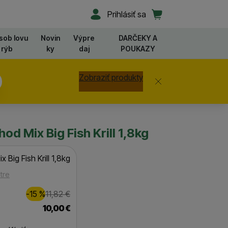
Užívateľská sekcia
Košík
Prihlásiť sa
sob lovu
Novin
Výpre
DARČEKY A
rýb
ky
daj
POUKAZY
Zobraziť produkty
Zavrieť
od Mix Big Fish Krill 1,8kg
 Big Fish Krill 1,8kg
tre
Zľava
Pôvodná cena
2,00
€
-15
%
11,82
€
(
)
10,00
€