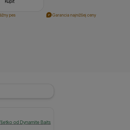
Kúpiť
rážny pes
Garancia najnižšej ceny
šetko od Dynamite Baits