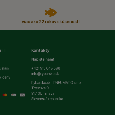
viac ako 22 rokov skúseností
STI
Kontakty
Napište nám!
u nás?
+421 915 648 588
info@rybarske.sk
ej ceny
Rybarske.sk - PNEUMATO s.r.o.
Trstínska 9
917 01, Trnava
Slovenská republika