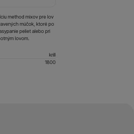
íciu method mixov pre lov
pravených múčok, ktoré po
sypanie peliet alebo pri
motným lovom.
krill
1800
tko od Dynamite Baits