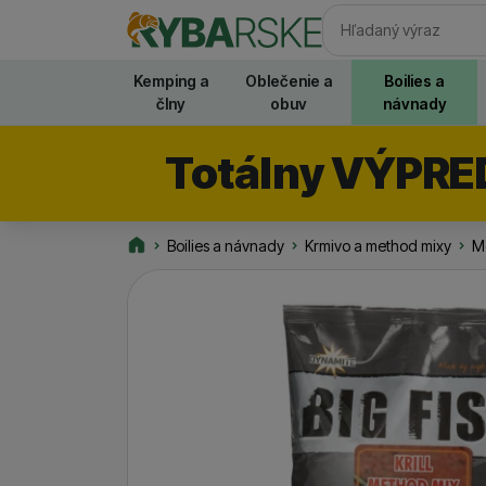
Vyhľadávani
Kemping a
Oblečenie a
Boilies a
člny
obuv
návnady
Totálny VÝPRE
Boilies a návnady
Krmivo a method mixy
Me
Rybarske.sk
Fotografie