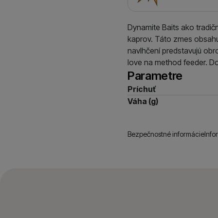
Dynamite Baits ako tradič
kaprov. Táto zmes obsahuj
navlhčení predstavujú obr
love na method feeder. D
Parametre
Príchuť
Váha (g)
Bezpečnostné informácie
Info