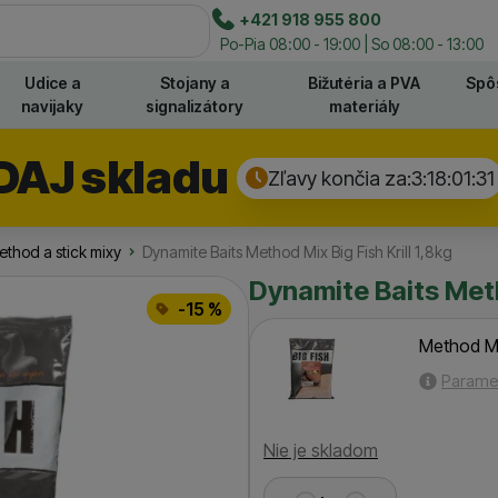
e
+421 918 955 800
Hľadať
Po-Pia 08:00 - 19:00 | So 08:00 - 13:00
Udice a
Stojany a
Bižutéria a PVA
Spô
navijaky
signalizátory
materiály
DAJ skladu
Zľavy končia za:
3:18:01:
31
thod a stick mixy
Dynamite Baits Method Mix Big Fish Krill 1,8kg
Dynamite Baits Meth
-15 %
Method Mix
Parame
Dostupnosť
Nie je skladom