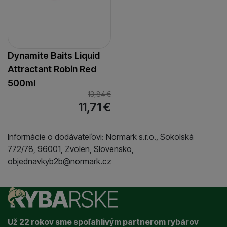
Dynamite Baits Liquid
Attractant Robin Red
500ml
13,84
€
11,71
€
Informácie o dodávateľovi: Normark s.r.o., Sokolská
772/78, 96001, Zvolen, Slovensko,
objednavkyb2b@normark.cz
Už 22 rokov sme spoľahlivým partnerom rybárov