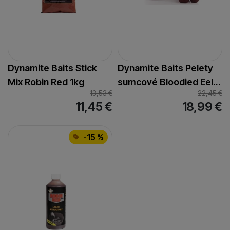
Dynamite Baits Stick
Dynamite Baits Pelety
Mix Robin Red 1kg
sumcové Bloodied Eel…
13,53
€
22,45
€
11,45
€
18,99
€
-15 %