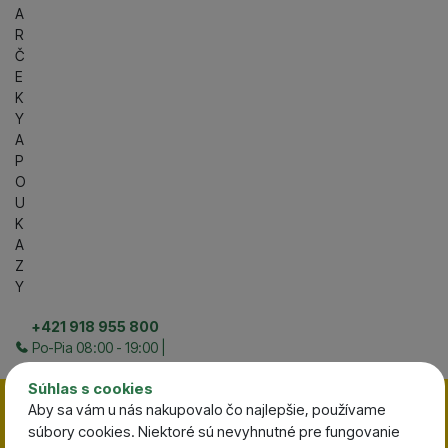
A
R
Č
E
K
Y
A
P
O
U
K
A
Z
Y
+421 918 955 800
Po-Pia 08:00 - 19:00 |
So 08:00 - 13:00
Súhlas s cookies
Zavrieť
Totálny VÝPREDAJ skladu
Aby sa vám u nás nakupovalo čo najlepšie, používame
súbory cookies. Niektoré sú nevyhnutné pre fungovanie
Zľavy končia za:
1:08:32:
22