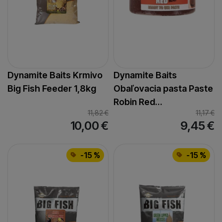
Dynamite Baits Krmivo
Dynamite Baits
Big Fish Feeder 1,8kg
Obaľovacia pasta Paste
Robin Red…
11,82
€
11,17
€
10,00
€
9,45
€
-15 %
-15 %