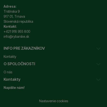
Adresa:
Trstínska 9
917 01, Trnava
Slovenská republika
Kontakt:
+421 918 955 800
info@rybarske.sk
INFO PRE ZÁKAZNÍKOV
Kontakty
O SPOLOČNOSTI
Sledovanie vašej zásielky
O nás
Ako reklamovať / vrátiť tovar
Kontakty
Prečo nakupovať u nás?
Obchodné podmienky
Napište nám!
Garancia najnižšej ceny
Odstúpenie od zmluvy
+421 915 648 588
Značky
Reklamačný poriadok
info@rybarske.sk
Nastavenie cookies
Nákup, doprava, doručenie