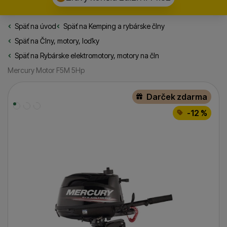
Späť na úvod
Rybarske.sk
Späť na
Kemping a rybárske člny
Späť na
Člny, motory, loďky
Späť na
Rybárske elektromotory, motory na čln
Mercury Motor F5M 5Hp
Fotografie
Darček zdarma
-12 %