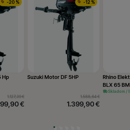
-20 %
-12 %
5 Hp
Suzuki Motor DF 5HP
Rhino Elek
BLX 65 BM
Skladom / 
1.127,39
€
1.588,64
€
99,90
€
1.399,90
€