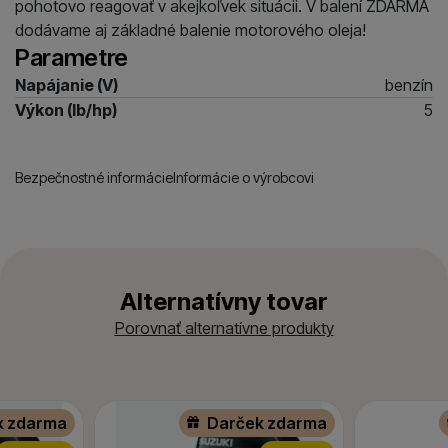
pohotovo reagovať v akejkoľvek situácii. V balení ZDARMA
dodávame aj základné balenie motorového oleja!
Parametre
Napájanie (V)
benzín
Výkon (lb/hp)
5
Bezpečnostné informácie
Informácie o výrobcovi
Alternatívny tovar
Porovnať alternatívne produkty
k zdarma
Darček zdarma