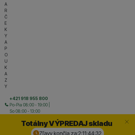
A
R
Č
E
K
Y
A
P
O
U
K
A
Z
Y
+421 918 955 800
Po-Pia 08:00 - 19:00 |
So 08:00 - 13:00
Zavrieť
Totálny VÝPREDAJ skladu
Zľavy končia za:
2:11:44:
31