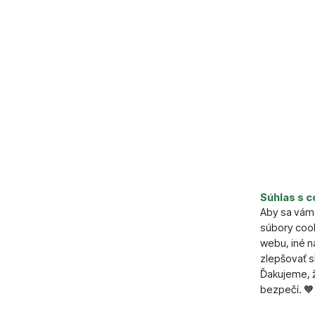
Parame
Súhlas s c
Aby sa vám 
Napájanie
súbory cook
Výkon (lb
webu, iné 
zlepšovať s
Ďakujeme, ž
bezpečí. 🧡
Nastavenie