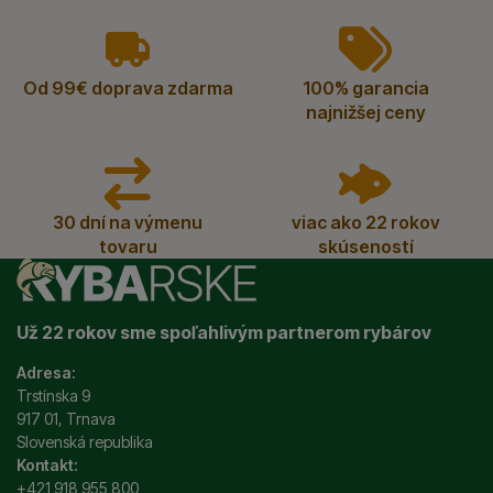
vyhody
Od 99€ doprava zdarma
100% garancia
najnižšej ceny
30 dní na výmenu
viac ako 22 rokov
tovaru
skúseností
Už 22 rokov sme spoľahlivým partnerom rybárov
Adresa:
Trstínska 9
917 01, Trnava
Slovenská republika
Kontakt:
+421 918 955 800