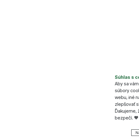
Parame
Súhlas s c
Aby sa vám 
Napájanie
súbory cook
Výkon (lb
webu, iné 
zlepšovať s
Ďakujeme, ž
bezpečí. 🧡
Nastavenie
N