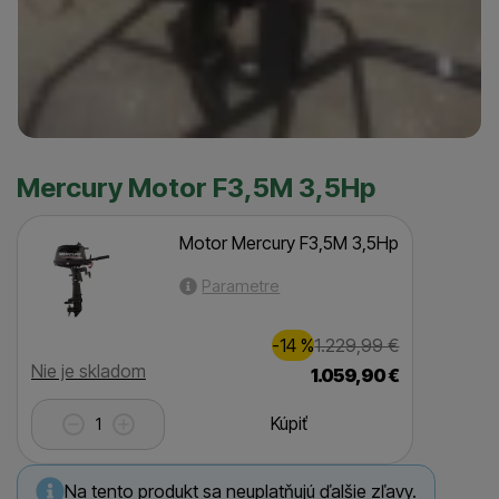
Mercury Motor F3,5M 3,5Hp
Motor Mercury F3,5M 3,5Hp
Parametre
Zľava
Pôvodná cena
170,00
€
-14
%
1.229,99
€
(
)
Dostupnosť
Nie je skladom
1.059,90
€
Kúpiť
Na tento produkt sa neuplatňujú ďalšie zľavy.