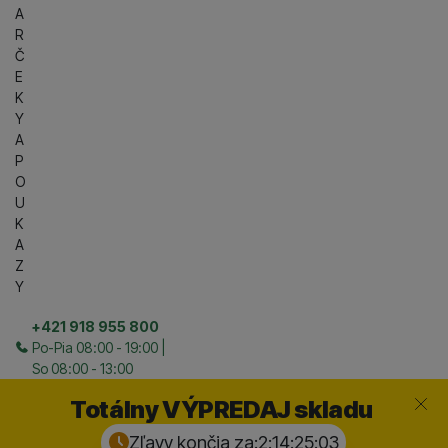
A
R
Č
E
K
Y
A
P
O
U
K
A
Z
Y
+421 918 955 800
Po-Pia 08:00 - 19:00 |
So 08:00 - 13:00
Zavrieť
Totálny VÝPREDAJ skladu
Zľavy končia za:
2:14:25:
02