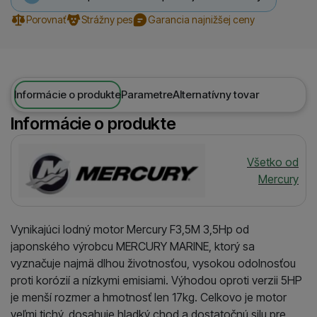
Porovnať
Strážny pes
Garancia najnižšej ceny
Informácie o produkte
Parametre
Alternatívny tovar
Informácie o produkte
Výrobca
Všetko od
Mercury
Vynikajúci lodný motor Mercury F3,5M 3,5Hp od
japonského výrobcu MERCURY MARINE, ktorý sa
vyznačuje najmä dlhou životnosťou, vysokou odolnosťou
proti korózií a nízkymi emisiami. Výhodou oproti verzii 5HP
je menší rozmer a hmotnosť len 17kg. Celkovo je motor
veľmi tichý, dosahuje hladký chod a dostatočnú silu pre