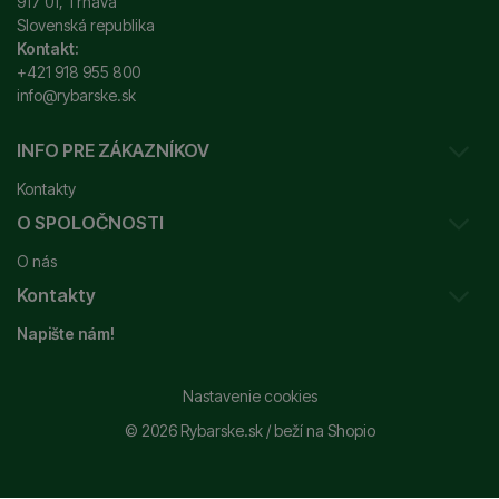
917 01, Trnava
Slovenská republika
Kontakt:
+421 918 955 800
info@rybarske.sk
INFO PRE ZÁKAZNÍKOV
Kontakty
O SPOLOČNOSTI
Sledovanie vašej zásielky
O nás
Ako reklamovať / vrátiť tovar
Kontakty
Prečo nakupovať u nás?
Obchodné podmienky
Napište nám!
Garancia najnižšej ceny
Odstúpenie od zmluvy
+421 915 648 588
Značky
Reklamačný poriadok
info@rybarske.sk
Nastavenie cookies
Nákup, doprava, doručenie
© 2026 Rybarske.sk /
beží na
Shopio
Rybarske.sk - PNEUMATO s.r.o.
Trstínska 9
Spracovanie osobných údajov
917 01, Trnava