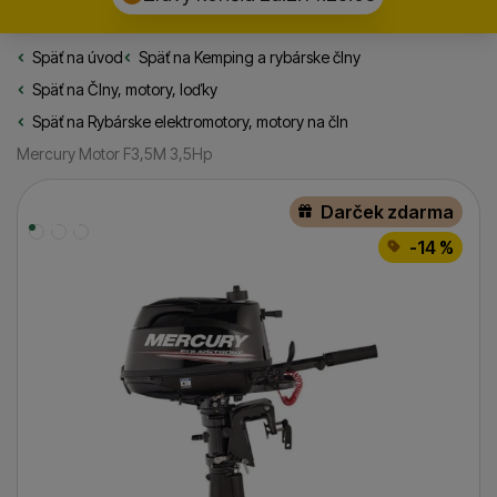
Späť na úvod
Rybarske.sk
Späť na
Kemping a rybárske člny
Späť na
Člny, motory, loďky
Späť na
Rybárske elektromotory, motory na čln
Mercury Motor F3,5M 3,5Hp
Fotografie
Darček zdarma
-14 %