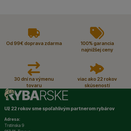
vyhody
Od 99€ doprava zdarma
100% garancia
najnižšej ceny
30 dní na výmenu
viac ako 22 rokov
tovaru
skúseností
Už 22 rokov sme spoľahlivým partnerom rybárov
Adresa:
Trstínska 9