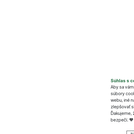
Parame
Súhlas s c
Dľžka (cm
Aby sa vám 
Šírka (cm)
súbory cook
Výška (cm
webu, iné 
zlepšovať s
Ďakujeme, ž
bezpečí. 🧡
Nastavenie
N