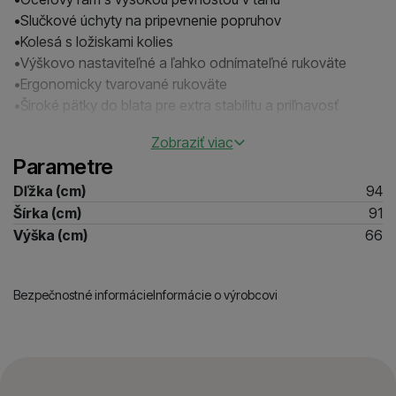
•Slučkové úchyty na pripevnenie popruhov
•Kolesá s ložiskami kolies
•Výškovo nastaviteľné a ľahko odnímateľné rukoväte
•Ergonomicky tvarované rukoväte
•Široké pätky do blata pre extra stabilitu a priľnavosť
•Skladacia taška pod vozíkom s bočným prístupom na
Zobraziť viac
zips a zadným vreckom na zips
Parametre
•Kolo a podpery je možné ľahko zložiť
•Ľahko sa zmestí do väčšiny áut
Dľžka (cm)
94
Šírka (cm)
91
•Dĺžka nákladu – 94 cm
Výška (cm)
66
•Šírka nákladu – 66 cm až 91 cm
•Hmotnosť 17,45 kg
Bezpečnostné informácie
Informácie o výrobcovi