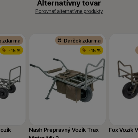
Alternatívny tovar
Porovnať alternatívne produkty
k zdarma
Darček zdarma
-15 %
-15 %
vozík
Nash Prepravný Vozík Trax
Fox Vozík 