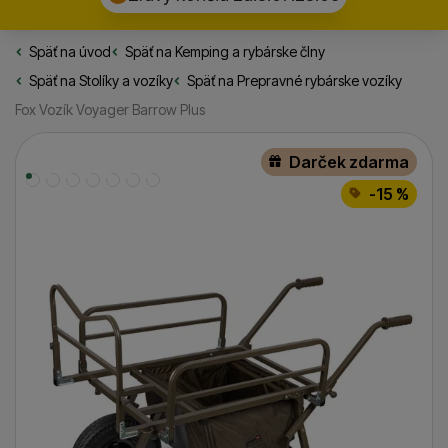
Späť na úvod
Rybarske.sk
Späť na
Kemping a rybárske člny
Späť na
Stolíky a vozíky
Späť na
Prepravné rybárske vozíky
Fox Vozík Voyager Barrow Plus
Fotografie
Darček zdarma
-15 %