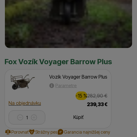
Fox Vozík Voyager Barrow Plus
Vozík Voyager Barrow Plus
Parametre
Zľava
Pôvodná cena
44,00
€
-15
%
282,90
€
(
)
Dostupnosť
Na objednávku
239,33
€
Kúpiť
Porovnať
Strážny pes
Garancia najnižšej ceny