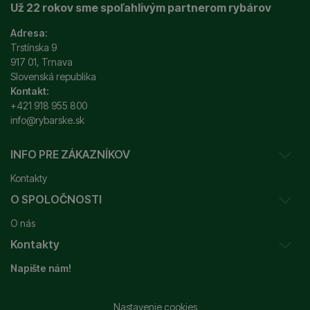
Už 22 rokov sme spoľahlivým partnerom rybárov
Adresa:
Trstínska 9
917 01, Trnava
Slovenská republika
Kontakt:
+421 918 955 800
info@rybarske.sk
INFO PRE ZÁKAZNÍKOV
Kontakty
O SPOLOČNOSTI
Sledovanie vašej zásielky
O nás
Ako reklamovať / vrátiť tovar
Kontakty
Prečo nakupovať u nás?
Obchodné podmienky
Napište nám!
Garancia najnižšej ceny
Odstúpenie od zmluvy
+421 915 648 588
Značky
Reklamačný poriadok
info@rybarske.sk
Nastavenie cookies