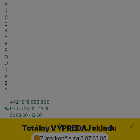
A
R
Č
E
K
Y
A
P
O
U
K
A
Z
Y
+421 918 955 800
Po-Pia 08:00 - 19:00 |
So 08:00 - 13:00
Zavrieť
Totálny VÝPREDAJ skladu
Zľavy končia za:
3:07:23:
04