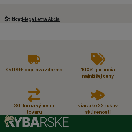
Štítky:
Mega Letná Akcia
vyhody
Od 99€ doprava zdarma
100% garancia
najnižšej ceny
30 dní na výmenu
viac ako 22 rokov
tovaru
skúseností