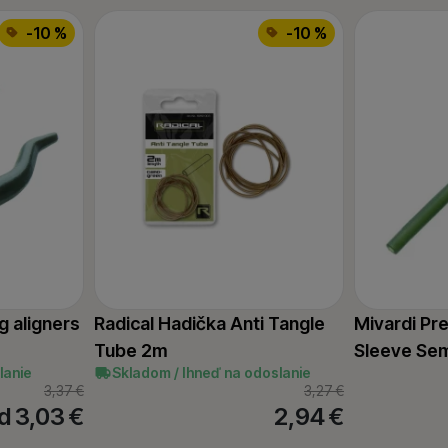
-10 %
-10 %
g aligners
Radical Hadička Anti Tangle
Mivardi Pre
Tube 2m
Sleeve Se
lanie
Skladom / Ihneď na odoslanie
3,37
€
3,27
€
d 3,03
€
2,94
€