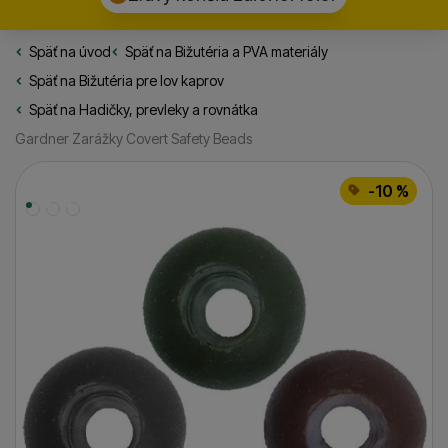
Späť na úvod
Rybarske.sk
Späť na
Bižutéria a PVA materiály
Späť na
Bižutéria pre lov kaprov
Späť na
Hadičky, prevleky a rovnátka
Gardner Zarážky Covert Safety Beads
Fotografie
-10 %