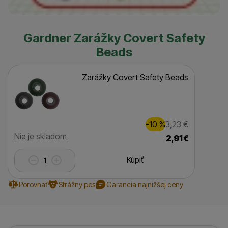
Gardner Zarážky Covert Safety
Beads
Zarážky Covert Safety Beads
Zľava
Pôvodná c
0,00
€
-10
%
3,23
€
(
)
Dostupnosť
Nie je skladom
2,91
€
Kúpiť
Porovnať
Strážny pes
Garancia najnižšej ceny