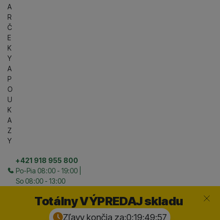
A
R
Č
E
K
Y
A
P
O
U
K
A
Z
Y
+421 918 955 800
Po-Pia 08:00 - 19:00 |
So 08:00 - 13:00
Zavrieť
Totálny VÝPREDAJ skladu
Zľavy končia za:
0:19:49:
56