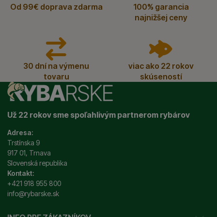
Od 99€ doprava zdarma
100% garancia
najnižšej ceny
30 dní na výmenu
viac ako 22 rokov
tovaru
skúseností
Už 22 rokov sme spoľahlivým partnerom rybárov
Adresa:
Trstínska 9
917 01, Trnava
Slovenská republika
Kontakt:
+421 918 955 800
info@rybarske.sk