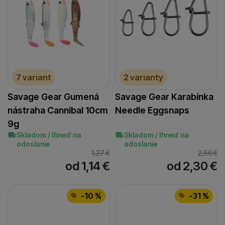
7 variant
2 varianty
Savage Gear Gumená
Savage Gear Karabínka
nástraha Cannibal 10cm
Needle Eggsnaps
9g
Skladom / Ihneď na
Skladom / Ihneď na
odoslanie
odoslanie
1,27
€
2,56
€
od 1,14
€
od 2,30
€
-10 %
-31 %