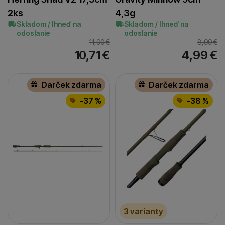
2ks
4,3g
Skladom / Ihneď na
Skladom / Ihneď na
odoslanie
odoslanie
11,90
€
8,99
€
10,71
€
4,99
€
Darček zdarma
Darček zdarma
-37 %
-38 %
3 varianty