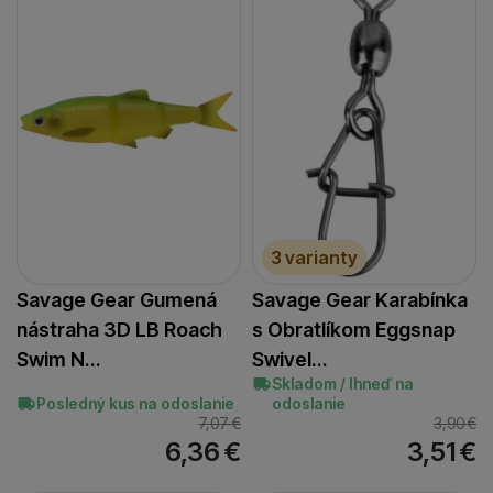
3 varianty
Savage Gear Gumená
Savage Gear Karabínka
nástraha 3D LB Roach
s Obratlíkom Eggsnap
Swim N…
Swivel…
Skladom / Ihneď na
Posledný kus na odoslanie
odoslanie
7,07
€
3,90
€
6,36
€
3,51
€