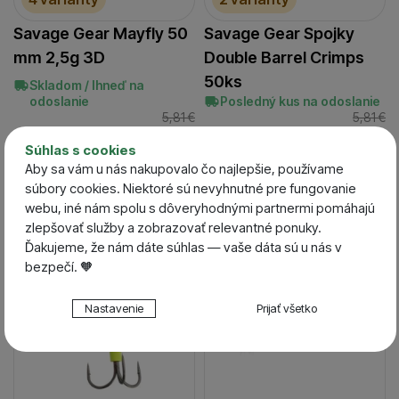
Savage Gear Mayfly 50
Savage Gear Spojky
mm 2,5g 3D
Double Barrel Crimps
50ks
Skladom / Ihneď na
odoslanie
Posledný kus na odoslanie
5,81
€
5,81
€
od 5,23
€
od 5,23
€
Súhlas s cookies
Aby sa vám u nás nakupovalo čo najlepšie, používame
súbory cookies. Niektoré sú nevyhnutné pre fungovanie
-10 %
-10 %
webu, iné nám spolu s dôveryhodnými partnermi pomáhajú
zlepšovať služby a zobrazovať relevantné ponuky.
Ďakujeme, že nám dáte súhlas — vaše dáta sú u nás v
bezpečí. 🧡
Nastavenie súhlasov s kategóriami cookies
Nastavenie
Prijať všetko
Technické
Technické
-
bez týchto cookies náš web nebude fungovať
.
VŽDY AKTÍVNE
Technické cookies umožňujú váš priechod nákupným