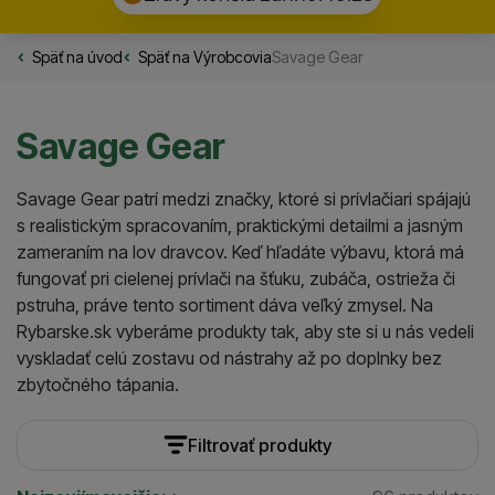
Späť na úvod
Rybarske.sk
Späť na
Výrobcovia
Savage Gear
Savage Gear
Savage Gear patrí medzi značky, ktoré si prívlačiari spájajú
s realistickým spracovaním, praktickými detailmi a jasným
zameraním na lov dravcov. Keď hľadáte výbavu, ktorá má
fungovať pri cielenej prívlači na šťuku, zubáča, ostrieža či
pstruha, práve tento sortiment dáva veľký zmysel. Na
Rybarske.sk vyberáme produkty tak, aby ste si u nás vedeli
vyskladať celú zostavu od nástrahy až po doplnky bez
zbytočného tápania.
Filtrovať produkty