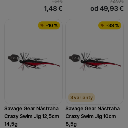
1,64
€
72,90
€
1,48
€
od 49,93
€
-10 %
-38 %
3 varianty
Savage Gear Nástraha
Savage Gear Nástraha
Crazy Swim Jig 12,5cm
Crazy Swim Jig 10cm
14,5g
8,5g