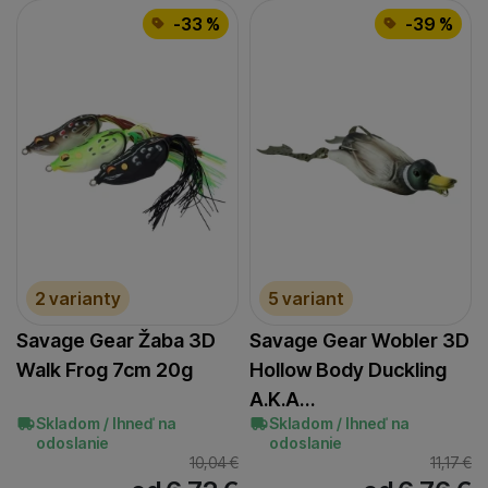
-33 %
-39 %
2 varianty
5 variant
Savage Gear Žaba 3D
Savage Gear Wobler 3D
Walk Frog 7cm 20g
Hollow Body Duckling
A.K.A…
Skladom / Ihneď na
Skladom / Ihneď na
odoslanie
odoslanie
10,04
€
11,17
€