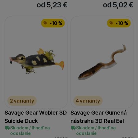
od 5,23
€
od 5,02
€
-10 %
-10 %
2 varianty
4 varianty
Savage Gear Wobler 3D
Savage Gear Gumená
Suicide Duck
nástraha 3D Real Eel
Skladom / Ihneď na
Skladom / Ihneď na
odoslanie
odoslanie