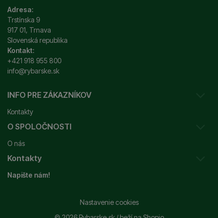
Adresa:
Trstínska 9
917 01, Trnava
Slovenská republika
Kontakt:
+421 918 955 800
info@rybarske.sk
INFO PRE ZÁKAZNÍKOV
Kontakty
O SPOLOČNOSTI
Sledovanie vašej zásielky
O nás
Ako reklamovať / vrátiť tovar
Kontakty
Prečo nakupovať u nás?
Obchodné podmienky
Napište nám!
Garancia najnižšej ceny
Odstúpenie od zmluvy
+421 915 648 588
Značky
Reklamačný poriadok
info@rybarske.sk
Nastavenie cookies
Nákup, doprava, doručenie
© 2026 Rybarske.sk /
beží na
Shopio