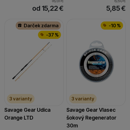
16,91
€
6,50
€
od 15,22
€
5,85
€
Darček zdarma
-10 %
-37 %
3 varianty
3 varianty
Savage Gear Udica
Savage Gear Vlasec
Orange LTD
šokový Regenerator
30m