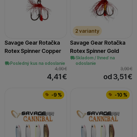
2 varianty
Savage Gear Rotačka
Savage Gear Rotačka
Rotex Spinner Copper
Rotex Spinner Gold
Skladom / Ihneď na
Posledný kus na odoslanie
odoslanie
4,90
€
3,90
€
4,41
€
od 3,51
€
-9 %
-10 %