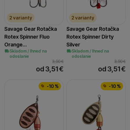
stránkach našich partnerov.
2 varianty
2 varianty
Savage Gear Rotačka
Savage Gear Rotačka
Rotex Spinner Fluo
Rotex Spinner Dirty
Orange…
Silver
Skladom / Ihneď na
Skladom / Ihneď na
odoslanie
odoslanie
3,90
€
3,90
€
od 3,51
€
od 3,51
€
-10 %
-10 %