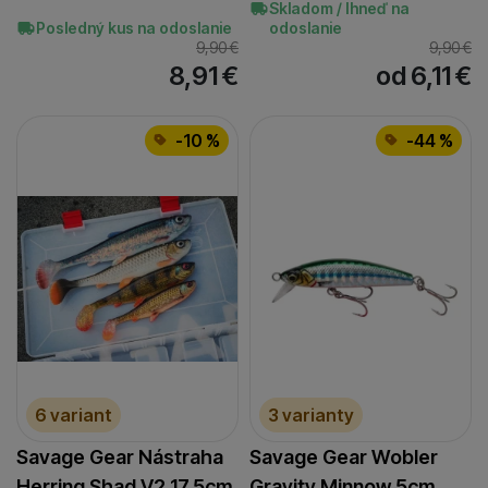
Skladom / Ihneď na
Posledný kus na odoslanie
odoslanie
9,90
€
9,90
€
8,91
€
od 6,11
€
-10 %
-44 %
6 variant
3 varianty
Savage Gear Nástraha
Savage Gear Wobler
Herring Shad V2 17,5cm
Gravity Minnow 5cm