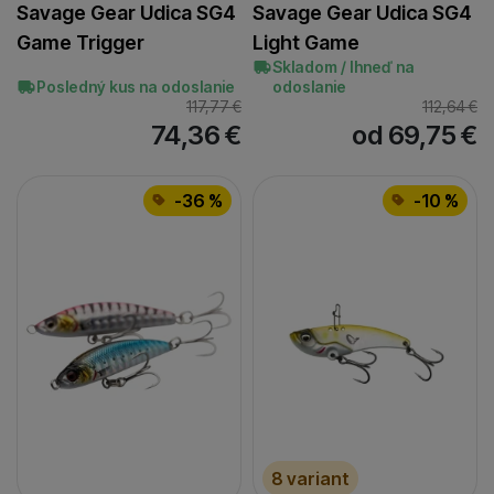
Savage Gear Udica SG4
Savage Gear Udica SG4
Game Trigger
Light Game
Skladom / Ihneď na
Posledný kus na odoslanie
odoslanie
117,77
€
112,64
€
74,36
€
od 69,75
€
-36 %
-10 %
8 variant