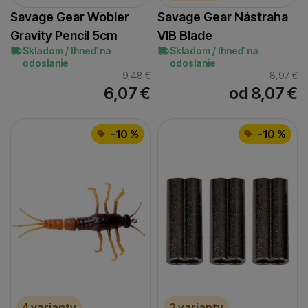
Savage Gear Wobler
Savage Gear Nástraha
Gravity Pencil 5cm
VIB Blade
Skladom / Ihneď na
Skladom / Ihneď na
odoslanie
odoslanie
9,48
€
8,97
€
6,07
€
od 8,07
€
-10 %
-10 %
4 varianty
2 varianty