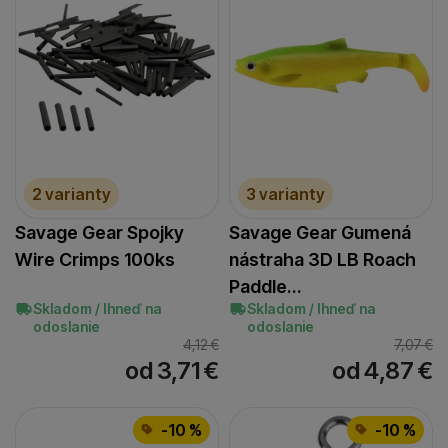
2 varianty
3 varianty
Savage Gear Spojky
Savage Gear Gumená
Wire Crimps 100ks
nástraha 3D LB Roach
Paddle…
Skladom / Ihneď na
Skladom / Ihneď na
odoslanie
odoslanie
4,12
€
7,07
€
od 3,71
€
od 4,87
€
-10 %
-10 %