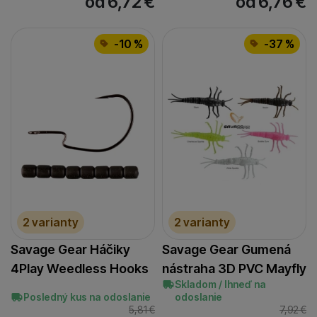
od 6,72
€
od 6,76
€
-10 %
-37 %
2 varianty
2 varianty
Savage Gear Háčiky
Savage Gear Gumená
4Play Weedless Hooks
nástraha 3D PVC Mayfly
Skladom / Ihneď na
Posledný kus na odoslanie
odoslanie
5,81
€
7,92
€