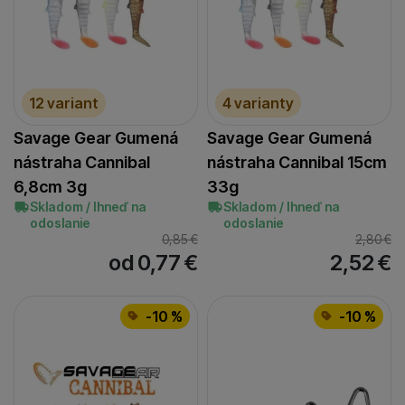
12 variant
4 varianty
Savage Gear Gumená
Savage Gear Gumená
nástraha Cannibal
nástraha Cannibal 15cm
6,8cm 3g
33g
Skladom / Ihneď na
Skladom / Ihneď na
odoslanie
odoslanie
0,85
€
2,80
€
od 0,77
€
2,52
€
-10 %
-10 %