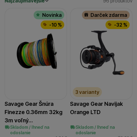
Najzaujímavejšie
96 produktov
Cena
(€)
Nájdenýc
Najzaujímavejšie
Produkty
Najlacnejšie
Dostupnosť
Novinka
Darček zdarma
Najdrahšie
Skladom / Ihneď na odoslanie
-10 %
-32 %
(
57
)
až
Extra
Posledný kus na odoslanie
(
27
)
Novinka
(
1
)
3 varianty
Savage Gear Šnúra
Savage Gear Navijak
Finezze 0.36mm 32kg
Orange LTD
3m voľný…
Skladom / Ihneď na
Skladom / Ihneď na
odoslanie
odoslanie