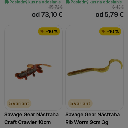
Posledný kus na odoslanie
Posledný kus na odoslanie
115,72
€
6,43
€
od 73,10
€
od 5,79
€
-10 %
-10 %
5 variant
5 variant
Savage Gear Nástraha
Savage Gear Nástraha
Craft Crawler 10cm
Rib Worm 9cm 3g