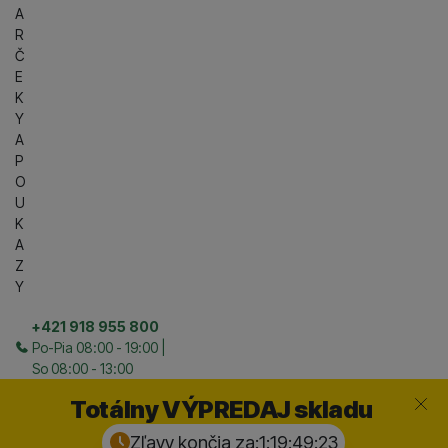
A
R
Č
E
K
Y
A
P
O
U
K
A
Z
Y
+421 918 955 800
Po-Pia 08:00 - 19:00 |
So 08:00 - 13:00
Zavrieť
Totálny VÝPREDAJ skladu
Zľavy končia za:
1:19:49:
22