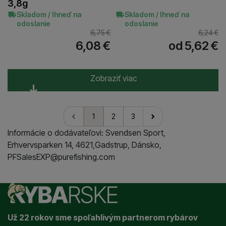
3,8g
Skladom / Ihneď na
Skladom / Ihneď na
odoslanie
odoslanie
6,75
€
6,24
€
6,08
€
od 5,62
€
Zobraziť viac
1
2
3
nasledujúci
Informácie o dodávateľovi: Svendsen Sport,
Erhvervsparken 14, 4621,Gadstrup, Dánsko,
PFSalesEXP@purefishing.com
Už 22 rokov sme spoľahlivým partnerom rybárov