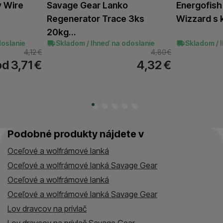
y Wire
Savage Gear Lanko
Energofish
Regenerator Trace 3ks
Wizzard s 
20kg…
doslanie
Skladom / Ihneď na odoslanie
Skladom / 
4,12
€
4,80
€
od 3,71
€
4,32
€
Podobné produkty nájdete v
Oceľové a wolfrámové lanká
Oceľové a wolfrámové lanká Savage Gear
Oceľové a wolfrámové lanká
Oceľové a wolfrámové lanká Savage Gear
Lov dravcov na prívlač
Lov dravcov na prívlač Savage Gear