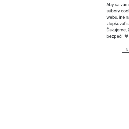
Aby sa vám 
Dľžka (cm
súbory cook
Nosnosť (
webu, iné 
zlepšovať s
Ďakujeme, ž
bezpečí. 🧡
Nastavenie
N
Technické
Technické
.
VŽDY A
Technické 
Preferenčn
Preferenč
košíkom, po
všetko nast
funkcie.
napr. pomo
Povolen
Vďaka týmt
Analytické
Analytické
ešte spríje