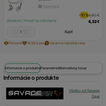
Parametre
Zľava
Pôvod
0,00
€
-10
%
4,80
€
(
)
Dostupnosť
Skladom / Ihneď na odoslanie
4,32
€
Kúpiť
Porovnať
Strážny pes
Garancia najnižšej ceny
Informácie o produkte
Parametre
Alternatívny tovar
Informácie o produkte
Výrobca
Všetko od Savage
Gear