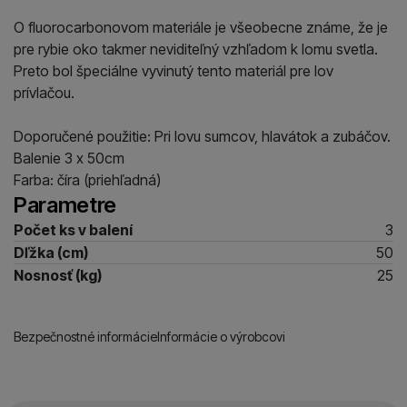
O fluorocarbonovom materiále je všeobecne známe, že je
pre rybie oko takmer neviditeľný vzhľadom k lomu svetla.
Preto bol špeciálne vyvinutý tento materiál pre lov
prívlačou.
Doporučené použitie: Pri lovu sumcov, hlavátok a zubáčov.
Balenie 3 x 50cm
Farba: číra (priehľadná)
Parametre
Počet ks v balení
3
Dľžka (cm)
50
Nosnosť (kg)
25
Bezpečnostné informácie
Informácie o výrobcovi