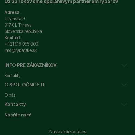
Už 22 rokov sme spoľahlivým partnerom rybárov
Adresa:
Trstínska 9
917 01, Trnava
Slovenská republika
Kontakt:
+421 918 955 800
info@rybarske.sk
INFO PRE ZÁKAZNÍKOV
Kontakty
O SPOLOČNOSTI
Sledovanie vašej zásielky
O nás
Ako reklamovať / vrátiť tovar
Kontakty
Prečo nakupovať u nás?
Obchodné podmienky
Napište nám!
Garancia najnižšej ceny
Odstúpenie od zmluvy
+421 915 648 588
Značky
Reklamačný poriadok
info@rybarske.sk
Nastavenie cookies