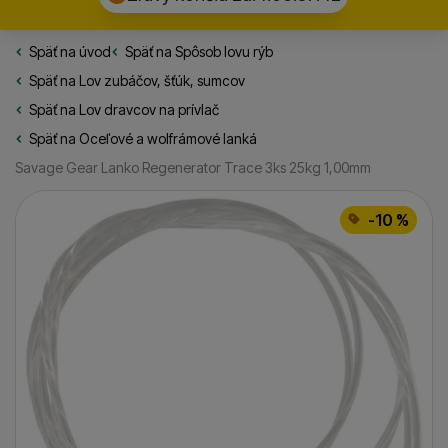
Späť na úvod
Rybarske.sk
Späť na
Spôsob lovu rýb
Späť na
Lov zubáčov, šťúk, sumcov
Späť na
Lov dravcov na prívlač
Späť na
Oceľové a wolfrámové lanká
Savage Gear Lanko Regenerator Trace 3ks 25kg 1,00mm
Fotografie
-10 %