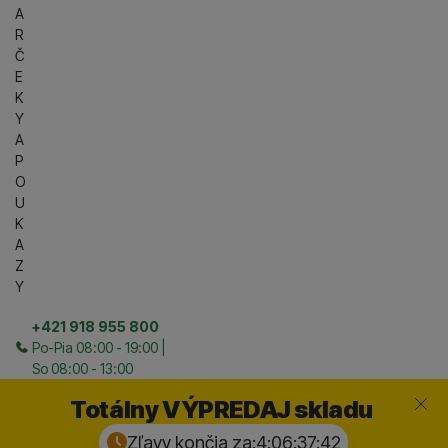
A
R
Č
E
K
Y
A
P
O
U
K
A
Z
Y
+421 918 955 800
Po-Pia 08:00 - 19:00 |
So 08:00 - 13:00
Zavrieť
Totálny VÝPREDAJ skladu
Zľavy končia za:
4:06:37:
41